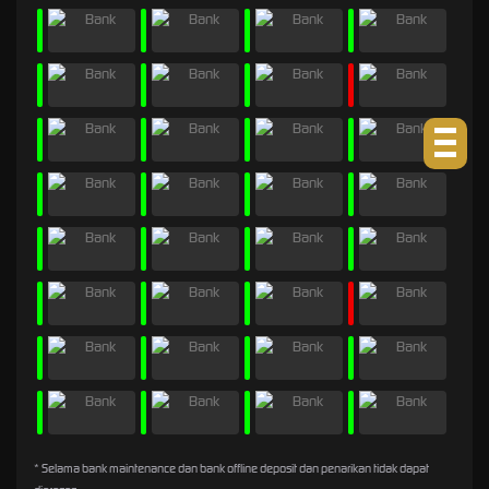
* Selama bank maintenance dan bank offline deposit dan penarikan tidak dapat