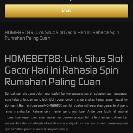
MAIN
HOMEBET88: Link Situs Slot Gacor Hari Ini Rahasia Spin
Rumahan Paling Cuan
HOMEBET88: Link Situs Slot
Gacor Hari Ini Rahasia Spin
Rumahan Paling Cuan
Banyak pemain yang belum menyadari bahwa suasana rumah sebenarnya menyimpan
aura keberuntungan yang jauh lebih besar untuk mendatangkan kemenangan lewat link
slot resmi. Bermain bersama HOMEBET88 sambil rebahan di kasur atau bersantai di ruang
tamu memberikan ketenangan mental yang membuat Anda bisa lebih jeli melihat
momentum kapan permainan mulai memberikan jackpot. Ritme taruhan yang dimainkan
secara rileks dari rumah terbukti efektif memicu algoritma mesin untuk memberikan respons
spin rumahan paling cuan di setiap putarannya.