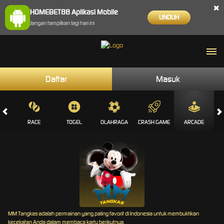
×
HOMEBET88 Aplikasi Mobile
UNDUH
Jangan tampilkan lagi hari ini
Daftar
Masuk
SINO
RACE
TOGEL
OLAHRAGA
CRASH GAME
ARCADE
MM Tangkas adalah permainan yang paling favorit di Indonesia untuk membuktikan
kecekatan Anda dalam membaca kartu berikutnya.