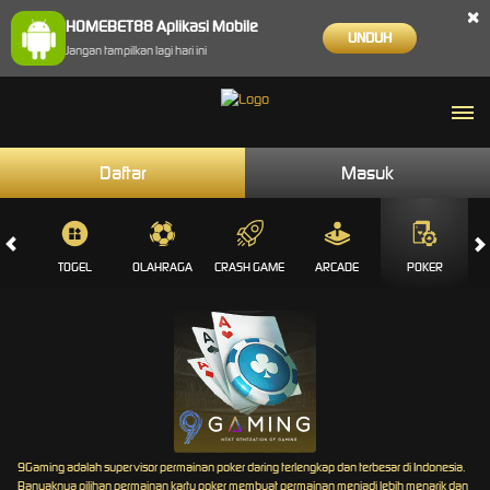
×
HOMEBET88 Aplikasi Mobile
UNDUH
Jangan tampilkan lagi hari ini
Daftar
Masuk
E
TOGEL
OLAHRAGA
CRASH GAME
ARCADE
POKER
SA
9Gaming adalah supervisor permainan poker daring terlengkap dan terbesar di Indonesia.
Banyaknya pilihan permainan kartu poker membuat permainan menjadi lebih menarik dan