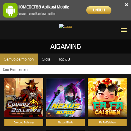
×
HOMEBET88 Aplikasi Mobile
UNDUH
Jangan tampilkan lagi hari ini
AIGAMING
Semua permainan
Slots
Top 20
Cowboy Bullseye
Nexus Blade
Fa Fa Caishen