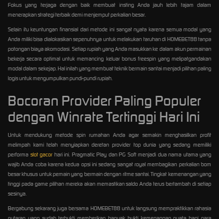
Fokus yang terjaga dengan baik membuat insting Anda jauh lebih tajam dalam
menerapkan strategi terbaik demi menjemput perkalian besar.
Selain itu keuntungan finansial dari metode ini sangat nyata karena semua modal yang
Anda miliki bisa dialokasikan sepenuhnya untuk melakukan taruhan di HOMEBET88 tanpa
potongan biaya akomodasi. Setiap rupiah yang Anda masukkan ke dalam akun permainan
bekerja secara optimal untuk memancing keluar bonus freespin yang melipatgandakan
modal dalam sekejap. Hal inilah yang membuat teknik bermain santai menjadi pilihan paling
logis untuk mengumpulkan pundi-pundi rupiah.
Bocoran Provider Paling Populer
dengan Winrate Tertinggi Hari Ini
Untuk mendukung metode spin rumahan Anda agar semakin menghasilkan profit
melimpah kami telah menyiapkan deretan provider top dunia yang sedang memiliki
performa
slot gacor
hari ini. Pragmatic Play dan PG Soft menjadi dua nama utama yang
wajib Anda coba karena kedua opsi ini sedang sangat royal membagikan perkalian bom
besar khusus untuk pemain yang bermain dengan ritme santai. Tingkat kemenangan yang
tinggi pada game pilihan mereka akan memastikan saldo Anda terus bertambah di setiap
sesinya.
Bergabung sekarang juga bersama HOMEBET88 untuk langsung mempraktikkan rahasia
putaran yang sudah terbukti memberikan banyak bukti kemenangan nyata bagi para