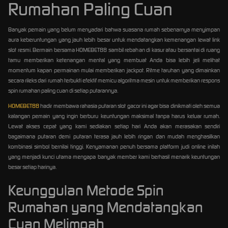
Rumahan Paling Cuan
Banyak pemain yang belum menyadari bahwa suasana rumah sebenarnya menyimpan
aura keberuntungan yang jauh lebih besar untuk mendatangkan kemenangan lewat link
slot resmi. Bermain bersama HOMEBET88 sambil rebahan di kasur atau bersantai di ruang
tamu memberikan ketenangan mental yang membuat Anda bisa lebih jeli melihat
momentum kapan permainan mulai memberikan jackpot. Ritme taruhan yang dimainkan
secara rileks dari rumah terbukti efektif memicu algoritma mesin untuk memberikan respons
spin rumahan paling cuan di setiap putarannya.
HOMEBET88
hadir membawa rahasia putaran slot gacor ini agar bisa dinikmati oleh semua
kalangan pemain yang ingin berburu keuntungan maksimal tanpa harus keluar rumah.
Lewat akses cepat yang kami sediakan setiap hari Anda akan merasakan sendiri
bagaimana putaran demi putaran terasa jauh lebih ringan dan mudah menghasilkan
kombinasi simbol bernilai tinggi. Kenyamanan penuh bersama platform judi online inilah
yang menjadi kunci utama mengapa banyak member kami berhasil menarik keuntungan
besar setiap harinya.
Keunggulan Metode Spin
Rumahan yang Mendatangkan
Cuan Melimpah