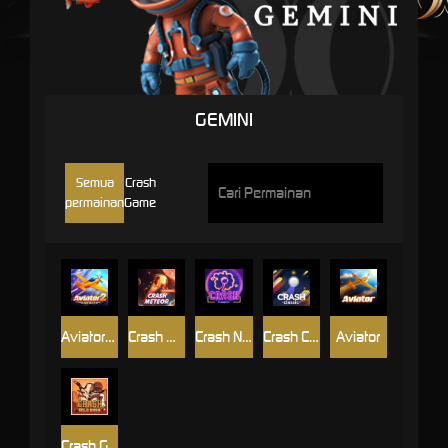
GEMINI
Semua
Crash
permainan
Game
Aviator2-Sky Elite
Crash Meteor
Crash Neon
Crash Classic
Aviator
Crash Gold Rush