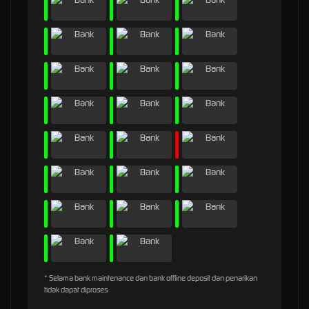
* Selama bank maintenance dan bank offline deposit dan penarikan
tidak dapat diproses