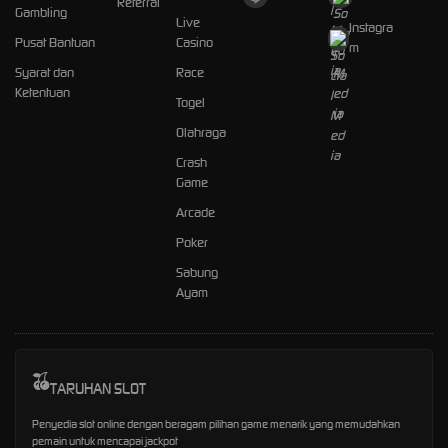
Referral
Gambling
Live
Instagra
Pusat Bantuan
Casino
m
Syarat dan
Race
Ketentuan
Togel
Olahraga
Crash
Game
Arcade
Poker
Sabung
Ayam
TARUHAN SLOT
Penyedia slot online dengan beragam pilihan game menarik yang memudahkan
pemain untuk mencapai jackpot