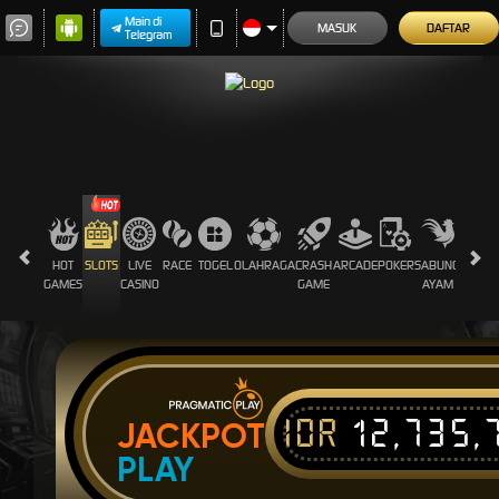
Main di
MASUK
DAFTAR
Telegram
HOT
SLOTS
LIVE
RACE
TOGEL
OLAHRAGA
CRASH
ARCADE
POKER
SABUNG
PROMO
GAMES
CASINO
GAME
AYAM
IDR
12,735,
JACKPOT
PLAY