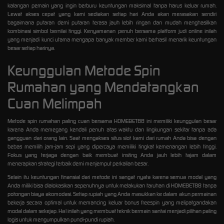
kalangan pemain yang ingin berburu keuntungan maksimal tanpa harus keluar rumah.
Lewat akses cepat yang kami sediakan setiap hari Anda akan merasakan sendiri
bagaimana putaran demi putaran terasa jauh lebih ringan dan mudah menghasilkan
kombinasi simbol bernilai tinggi. Kenyamanan penuh bersama platform judi online inilah
yang menjadi kunci utama mengapa banyak member kami berhasil menarik keuntungan
besar setiap harinya.
Keunggulan Metode Spin
Rumahan yang Mendatangkan
Cuan Melimpah
Metode spin rumahan paling cuan bersama HOMEBET88 ini memiliki keunggulan besar
karena Anda memegang kendali penuh atas waktu dan lingkungan sekitar tanpa ada
gangguan dari orang lain. Saat mengakses situs slot kami dari rumah Anda bisa dengan
bebas memilih jam-jam sepi yang dipercaya memiliki tingkat kemenangan lebih tinggi.
Fokus yang terjaga dengan baik membuat insting Anda jauh lebih tajam dalam
menerapkan strategi terbaik demi menjemput perkalian besar.
Selain itu keuntungan finansial dari metode ini sangat nyata karena semua modal yang
Anda miliki bisa dialokasikan sepenuhnya untuk melakukan taruhan di HOMEBET88 tanpa
potongan biaya akomodasi. Setiap rupiah yang Anda masukkan ke dalam akun permainan
bekerja secara optimal untuk memancing keluar bonus freespin yang melipatgandakan
modal dalam sekejap. Hal inilah yang membuat teknik bermain santai menjadi pilihan paling
logis untuk mengumpulkan pundi-pundi rupiah.