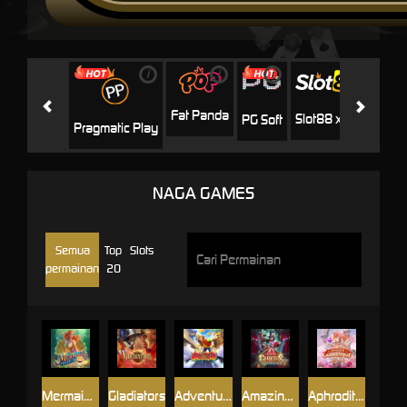
i
i
i
i
i
Facha
Fat Panda
Slot88 x PP
PG Soft
Pragmatic Play
NAGA GAMES
Semua
Top
Slots
permainan
20
Mermaid's Treasure
Gladiators
Adventures Of Caramelo
Amazing Circus
Aphrodite - Goddess of Love