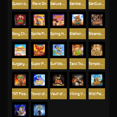
Queen of Aztec
Rave On
Sakura Neko
Samba Fiesta
SanGuo - The Brotherhood
Sexy Christmas Sirens
Spirits Fiesta
Spring Harvest
Stallion Princess
Steampunk Reloaded
Surgary bonanza
Super Phoenix
Surf Monkey
Taco Truck Delight
Temple of Gods
TNT Fiesta
Tower of Riches
Vault of Riches
Viking Valor
Wild Fish Hunter