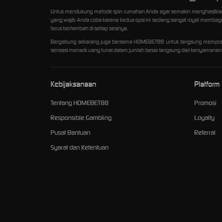
Untuk mendukung metode spin rumahan Anda agar semakin menghasilkan p
yang wajib Anda coba karena kedua opsi ini sedang sangat royal membag
terus bertambah di setiap sesinya.
Bergabung sekarang juga bersama HOMEBET88 untuk langsung memprakti
sensasi menarik uang tunai dalam jumlah besar langsung dari kenyamanan te
Kebijaksanaan
Platform
Tentang HOMEBET88
Promosi
Responsible Gambling
Loyalty
Pusat Bantuan
Referral
Syarat dan Ketentuan