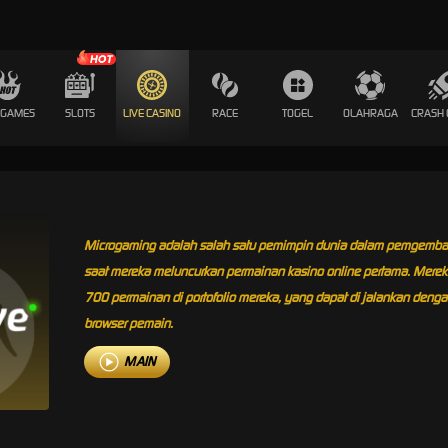
 GAMES
SLOTS
LIVE CASINO
RACE
TOGEL
OLAHRAGA
CRASH
Microgaming adalah salah satu pemimpin dunia dalam pemgembang
saat mereka meluncurkan permainan kasino online pertama. Mereka b
700 permainan di portofolio mereka, yang dapat di jalankan deng
browser pemain.
MAIN