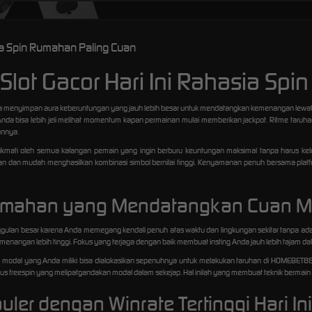
ia Spin Rumahan Paling Cuan
Slot Gacor Hari Ini Rahasia Sp
enyimpan aura keberuntungan yang jauh lebih besar untuk mendatangkan kemenangan lewat lin
 bisa lebih jeli melihat momentum kapan permainan mulai memberikan jackpot. Ritme taruhan ya
annya.
inikmati oleh semua kalangan pemain yang ingin berburu keuntungan maksimal tanpa harus kel
ngan dan mudah menghasilkan kombinasi simbol bernilai tinggi. Kenyamanan penuh bersama plat
umahan yang Mendatangkan Cuan M
lan besar karena Anda memegang kendali penuh atas waktu dan lingkungan sekitar tanpa ada g
emenangan lebih tinggi. Fokus yang terjaga dengan baik membuat insting Anda jauh lebih tajam da
emua modal yang Anda miliki bisa dialokasikan sepenuhnya untuk melakukan taruhan di HOMEBET
s freespin yang melipatgandakan modal dalam sekejap. Hal inilah yang membuat teknik bermain sa
ler dengan Winrate Tertinggi Hari Ini