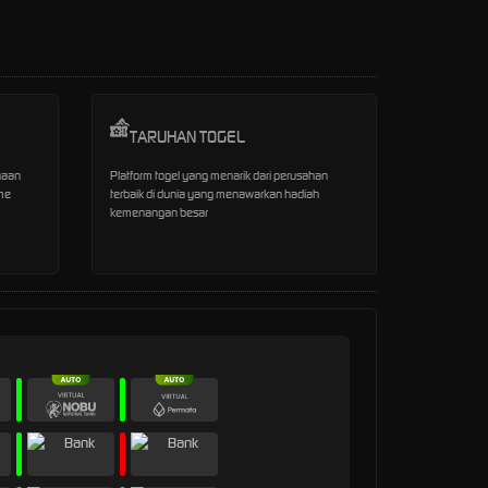
TARUHAN TOGEL
haan
Platform togel yang menarik dari perusahan
ame
terbaik di dunia yang menawarkan hadiah
kemenangan besar