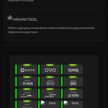
variasi game terbanyak
TARUHAN TOGEL
Platform togel yang menarik dari perusahan terbaik di dunia yang menawarkan
hadiah kemenangan besar