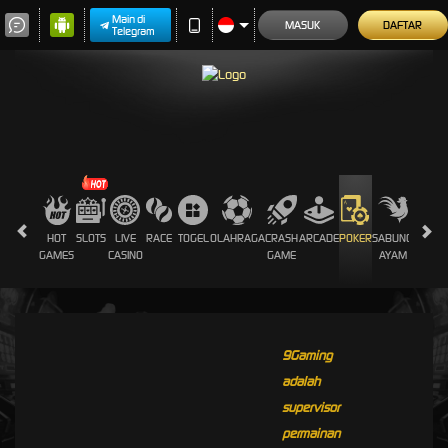
Main di
MASUK
DAFTAR
Telegram
HOT
SLOTS
LIVE
RACE
TOGEL
OLAHRAGA
CRASH
ARCADE
POKER
SABUNG
PROMO
GAMES
CASINO
GAME
AYAM
9Gaming
adalah
supervisor
permainan