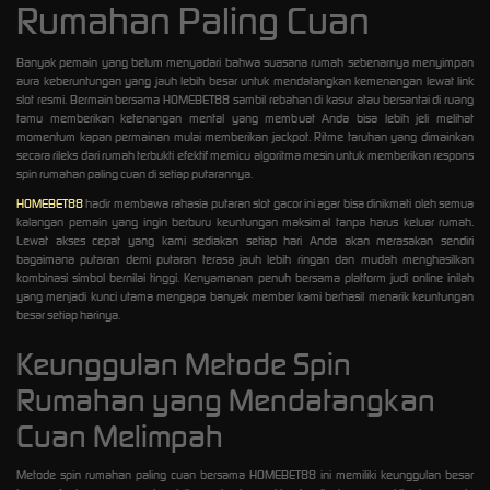
Rumahan Paling Cuan
Banyak pemain yang belum menyadari bahwa suasana rumah sebenarnya menyimpan
aura keberuntungan yang jauh lebih besar untuk mendatangkan kemenangan lewat link
slot resmi. Bermain bersama HOMEBET88 sambil rebahan di kasur atau bersantai di ruang
tamu memberikan ketenangan mental yang membuat Anda bisa lebih jeli melihat
momentum kapan permainan mulai memberikan jackpot. Ritme taruhan yang dimainkan
secara rileks dari rumah terbukti efektif memicu algoritma mesin untuk memberikan respons
spin rumahan paling cuan di setiap putarannya.
HOMEBET88
hadir membawa rahasia putaran slot gacor ini agar bisa dinikmati oleh semua
kalangan pemain yang ingin berburu keuntungan maksimal tanpa harus keluar rumah.
Lewat akses cepat yang kami sediakan setiap hari Anda akan merasakan sendiri
bagaimana putaran demi putaran terasa jauh lebih ringan dan mudah menghasilkan
kombinasi simbol bernilai tinggi. Kenyamanan penuh bersama platform judi online inilah
yang menjadi kunci utama mengapa banyak member kami berhasil menarik keuntungan
besar setiap harinya.
Keunggulan Metode Spin
Rumahan yang Mendatangkan
Cuan Melimpah
Metode spin rumahan paling cuan bersama HOMEBET88 ini memiliki keunggulan besar