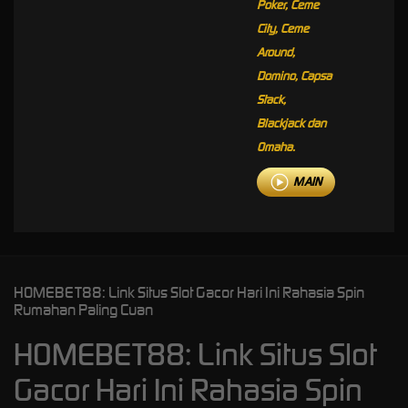
Poker, Ceme
City, Ceme
Around,
Domino, Capsa
Stack,
Blackjack dan
Omaha.
MAIN
HOMEBET88: Link Situs Slot Gacor Hari Ini Rahasia Spin
Rumahan Paling Cuan
HOMEBET88: Link Situs Slot
Gacor Hari Ini Rahasia Spin