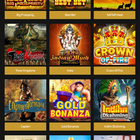
Big Prosperity
Best Bet
SAFARI Heat
Three Kingdoms
India
Crown Of Fire
Captain
Gold Bonanza
Indihn Dkehming