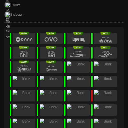
Twitter
Instagram