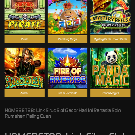
Pirate
Reel King Mega
Mystery Reels Power Reels
Archer
Fire of Riverside
Panda Magic II
HOMEBET88: Link Situs Slot Gacor Hari Ini Rahasia Spin
Rumahan Paling Cuan