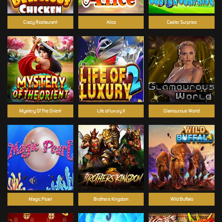
Crazy Restaurant
Alice
Caster Surprise
Mystery Of The Orient
Life of luxury II
Glamourous World
Magic Pearl
Brothers Kingdom
Wild Buffalo