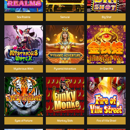
Sea Realms
Samurai
Big Shot
Mysterious Witch
Pyramid Adventure
Jin Qian Wa
Eyes of Fortune
Monkey Slots
Fire of Villa Street