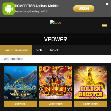
×
HOMEBET88 Aplikasi Mobile
UNDUH
Jangan tampilkan lagi hari ini
VPOWER
Semua permainan
Slots
Top 20
Sea World
God Of Wealth
Golden Rooster