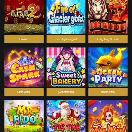
Fafafa2
Fire of glacier gold
Long Teng Hu Xiao
Cash Spark
Sweetbakery
Ocean Party