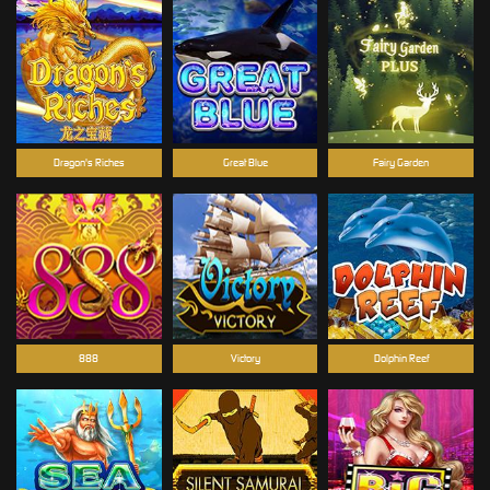
Dragon's Riches
Great Blue
Fairy Garden
888
Victory
Dolphin Reef