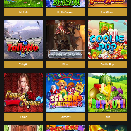
Mr.Fido
TIS The Season
Fire Wheel
Tally Ho
Silver
Cookie Pop
Fame
Seasons
Fruit